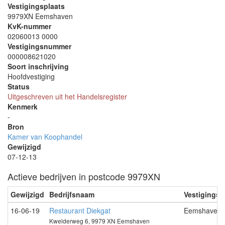
Vestigingsplaats
9979XN Eemshaven
KvK-nummer
02060013 0000
Vestigingsnummer
000008621020
Soort inschrijving
Hoofdvestiging
Status
Uitgeschreven uit het Handelsregister
Kenmerk
-
Bron
Kamer van Koophandel
Gewijzigd
07-12-13
Actieve bedrijven in postcode 9979XN
Gewijzigd
Bedrijfsnaam
Vestigingsp
16-06-19
Restaurant Diekgat
Eemshaven
Kwelderweg 6, 9979 XN Eemshaven