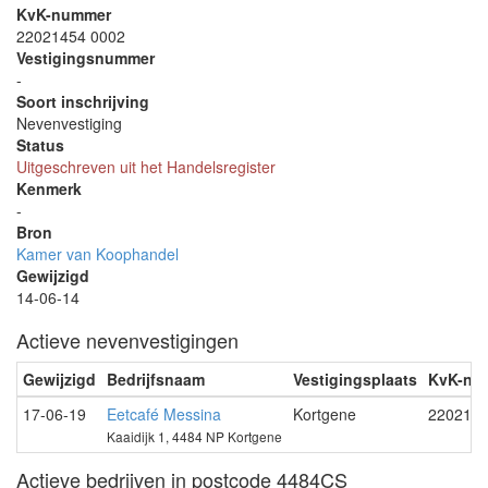
KvK-nummer
22021454 0002
Vestigingsnummer
-
Soort inschrijving
Nevenvestiging
Status
Uitgeschreven uit het Handelsregister
Kenmerk
-
Bron
Kamer van Koophandel
Gewijzigd
14-06-14
Actieve nevenvestigingen
Gewijzigd
Bedrijfsnaam
Vestigingsplaats
KvK-nu
17-06-19
Eetcafé Messina
Kortgene
220214
Kaaidijk 1, 4484 NP Kortgene
Actieve bedrijven in postcode 4484CS