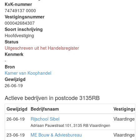
KvK-nummer
74749137 0000
Vestigingsnummer
000042684307
Soort inschrijving
Hoofdvestiging
Status
Uitgeschreven uit het Handelsregister
Kenmerk
-
Bron
Kamer van Koophandel
Gewijzigd
26-06-19
Actieve bedrijven in postcode 3135RB
Gewijzigd
Bedrijfsnaam
Vestigingsp
26-06-19
Rijschool Sibel
Vlaardingen
Adriaan Pauwstraat 101, 3135 RB Vlaardingen
23-06-19
ME Bouw & Adviesbureau
Vlaardingen