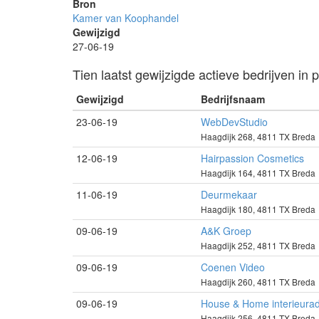
Bron
Kamer van Koophandel
Gewijzigd
27-06-19
Tien laatst gewijzigde actieve bedrijven i
Gewijzigd
Bedrijfsnaam
23-06-19
WebDevStudio
Haagdijk 268, 4811 TX Breda
12-06-19
Hairpassion Cosmetics
Haagdijk 164, 4811 TX Breda
11-06-19
Deurmekaar
Haagdijk 180, 4811 TX Breda
09-06-19
A&K Groep
Haagdijk 252, 4811 TX Breda
09-06-19
Coenen Video
Haagdijk 260, 4811 TX Breda
09-06-19
House & Home interieurad
Haagdijk 256, 4811 TX Breda